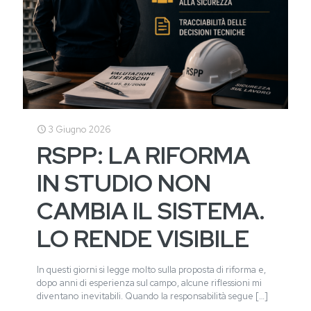
3 Giugno 2026
RSPP: LA RIFORMA
IN STUDIO NON
CAMBIA IL SISTEMA.
LO RENDE VISIBILE
In questi giorni si legge molto sulla proposta di riforma e,
dopo anni di esperienza sul campo, alcune riflessioni mi
diventano inevitabili. Quando la responsabilità segue
[…]