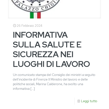
26 Febbraio 2024
INFORMATIVA
SULLA SALUTE E
SICUREZZA NEI
LUOGHI DI LAVORO
Un comunicato stampa del Consiglio dei ministri a seguito
dell’incidente di Firenze Il Ministro del lavoro e delle
politiche sociali, Marina Calderone, ha svolto una
informativa
[…]
Leggi tutto