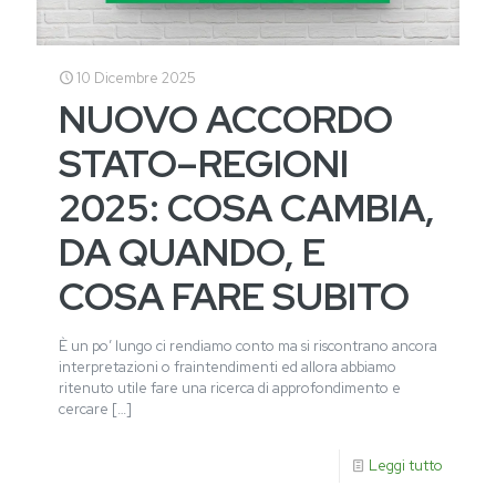
10 Dicembre 2025
NUOVO ACCORDO
STATO–REGIONI
2025: COSA CAMBIA,
DA QUANDO, E
COSA FARE SUBITO
È un po’ lungo ci rendiamo conto ma si riscontrano ancora
interpretazioni o fraintendimenti ed allora abbiamo
ritenuto utile fare una ricerca di approfondimento e
cercare
[…]
Leggi tutto