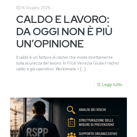
16 Giugno 2026
CALDO E LAVORO:
DA OGGI NON È PIÙ
UN’OPINIONE
Il caldo è un fattore di rischio che incide direttamente
sulla sicurezza del lavoro. In Friuli Venezia Giulia il rischio
caldo è già operativo: Worklimate +
[…]
Leggi tutto