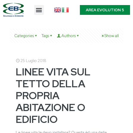
AREA EVOLUTION 5
Categories
Tags
Authors
Show all
25 Luglio 2018
LINEE VITA SUL
TETTO DELLA
PROPRIA
ABITAZIONE O
EDIFICIO
Le linee vita le devo installare? Questa èd una delle