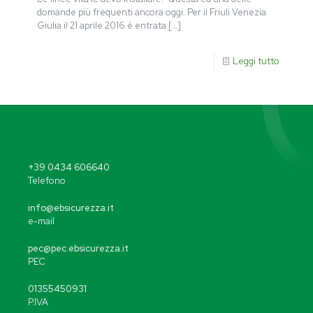
domande più frequenti ancora oggi. Per il Friuli Venezia
Giulia il 21 aprile 2016 è entrata
[…]
Leggi tutto
+39 0434 606640
Telefono
info@ebsicurezza.it
e-mail
pec@pec.ebsicurezza.it
PEC
01355450931
P.IVA