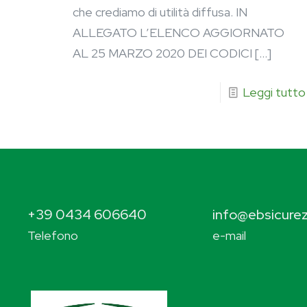
che crediamo di utilità diffusa. IN
ALLEGATO L’ELENCO AGGIORNATO
AL 25 MARZO 2020 DEI CODICI
[…]
Leggi tutto
+39 0434 606640
info@ebsicurez
Telefono
e-mail