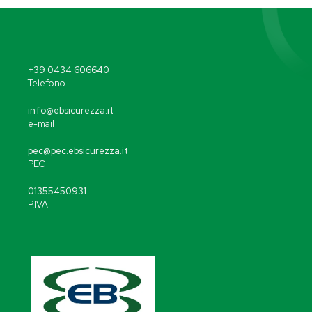
+39 0434 606640
Telefono
info@ebsicurezza.it
e-mail
pec@pec.ebsicurezza.it
PEC
01355450931
P.IVA