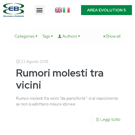
AREA EVOLUTION 5
Categories
Tags
Authors
Show all
23 Agosto 2018
Rumori molesti tra
vicini
Rumori molesti fra vicini “da pianoforte”: sì al risarcimento
se non si adottano misure idonee
Leggi tutto