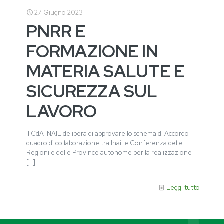
27 Giugno 2023
PNRR E
FORMAZIONE IN
MATERIA SALUTE E
SICUREZZA SUL
LAVORO
Il CdA INAIL delibera di approvare lo schema di Accordo
quadro di collaborazione tra Inail e Conferenza delle
Regioni e delle Province autonome per la realizzazione
[…]
Leggi tutto