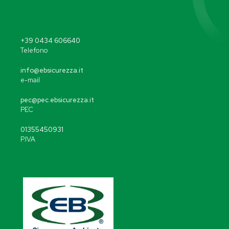
+39 0434 606640
Telefono
info@ebsicurezza.it
e-mail
pec@pec.ebsicurezza.it
PEC
01355450931
P.IVA