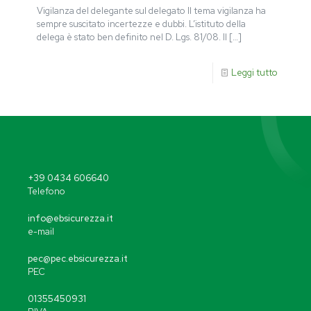
Vigilanza del delegante sul delegato Il tema vigilanza ha
sempre suscitato incertezze e dubbi. L’istituto della
delega è stato ben definito nel D. Lgs. 81/08. Il
[…]
Leggi tutto
+39 0434 606640
Telefono
info@ebsicurezza.it
e-mail
pec@pec.ebsicurezza.it
PEC
01355450931