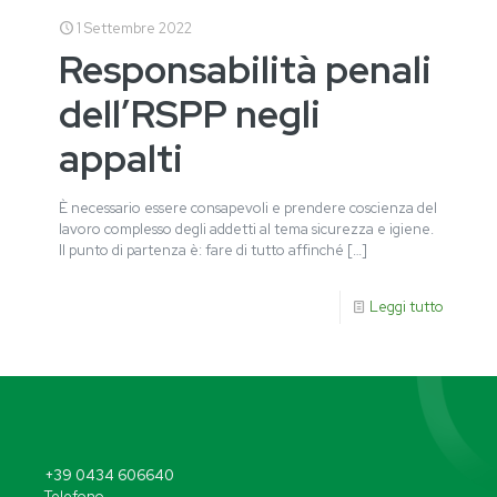
1 Settembre 2022
Responsabilità penali
dell’RSPP negli
appalti
È necessario essere consapevoli e prendere coscienza del
lavoro complesso degli addetti al tema sicurezza e igiene.
Il punto di partenza è: fare di tutto affinché
[…]
Leggi tutto
+39 0434 606640
Telefono