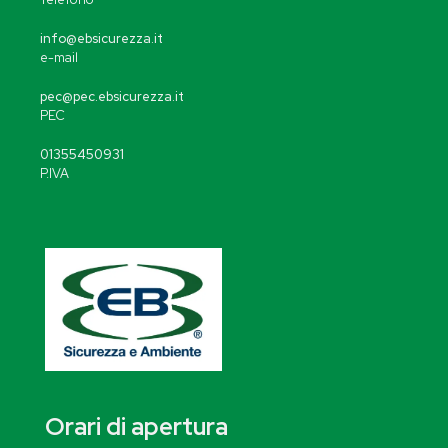
info@ebsicurezza.it
e-mail
pec@pec.ebsicurezza.it
PEC
01355450931
P.IVA
Orari di apertura