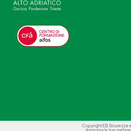
Copyright EB Sicurezza e
Aggiorna le tue prefere