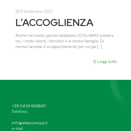
8 Settembre 2020
L’ACCOGLIENZA
Anche nel nostro piccolo dobbiamo VOGLIAMO tutelare
noi, i nostri clienti, i fornitori e le nostre famiglie. Di
norma l’accesso è su appuntamento per cui già
[…]
Leggi tutto
+39 0434 606640
Telefono
info@ebsicurezza.it
e-mail