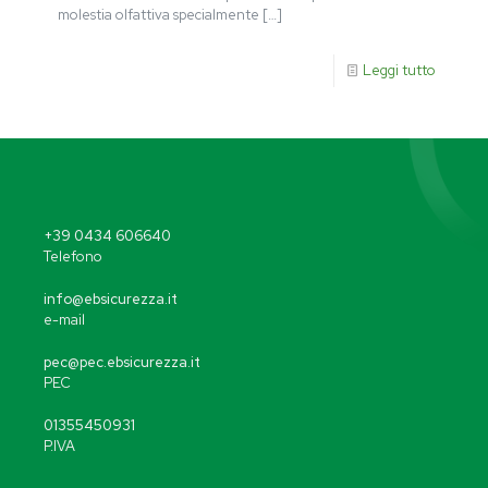
molestia olfattiva specialmente
[…]
Leggi tutto
+39 0434 606640
Telefono
info@ebsicurezza.it
e-mail
pec@pec.ebsicurezza.it
PEC
01355450931
P.IVA