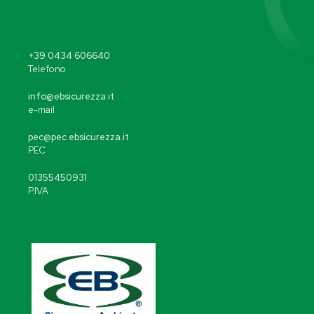
+39 0434 606640
Telefono
info@ebsicurezza.it
e-mail
pec@pec.ebsicurezza.it
PEC
01355450931
P.IVA