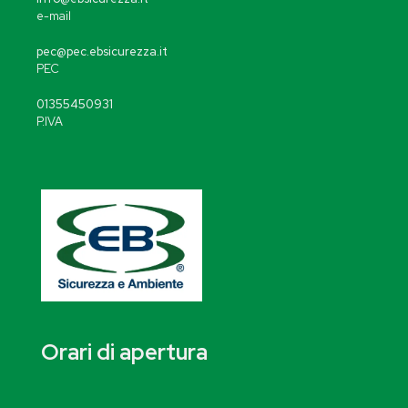
e-mail
pec@pec.ebsicurezza.it
PEC
01355450931
P.IVA
Orari di apertura