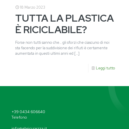
18 Marzo 2023
TUTTA LA PLASTICA
È RICICLABILE?
Forse non tutti sanno che… gli sforzi che ciascuno di noi
sta facendo per la suddivisione dei rifiuti è certamente
aumentata in questi ultimi anni ed
[…]
Leggi tutto
+39 0434 606640
Telefono
info@ebsicurezza.it