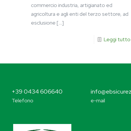
commercio industria, artigianato ed
agricoltura e agli enti del terzo settore, ad
esclusione
[…]
Leggi tutto
+39 0434 606640
info@ebsicurez
Telefono
e-mail