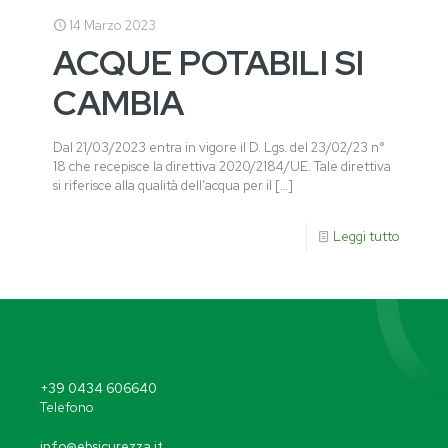
14 Marzo 2023
ACQUE POTABILI SI
CAMBIA
Dal 21/03/2023 entra in vigore il D. Lgs. del 23/02/23 n°
18 che recepisce la direttiva 2020/2184/UE. Tale direttiva
si riferisce alla qualità dell’acqua per il
[…]
Leggi tutto
+39 0434 606640
Telefono
info@ebsicurezza.it