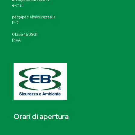
e-mail
pec@pec.ebsicurezza.it
PEC
01355450931
P.IVA
Orari di apertura