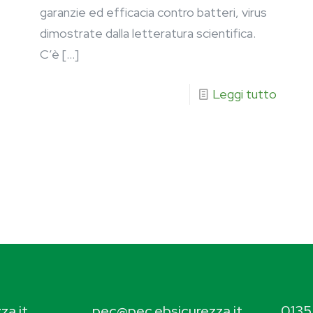
garanzie ed efficacia contro batteri, virus
dimostrate dalla letteratura scientifica.
C’è
[…]
Leggi tutto
za.it
pec@pec.ebsicurezza.it
0135