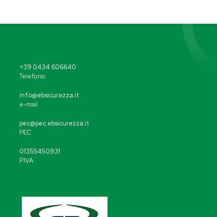
+39 0434 606640
Telefono
info@ebsicurezza.it
e-mail
pec@pec.ebsicurezza.it
PEC
01355450931
P.IVA