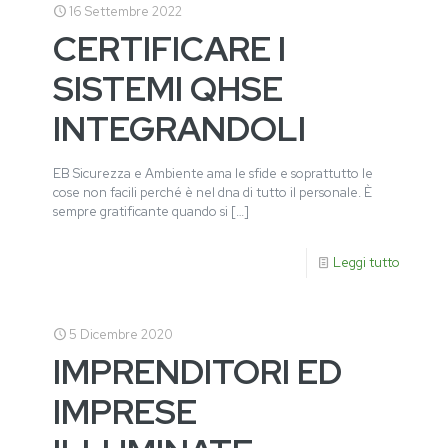
16 Settembre 2022
CERTIFICARE I
SISTEMI QHSE
INTEGRANDOLI
EB Sicurezza e Ambiente ama le sfide e soprattutto le
cose non facili perché è nel dna di tutto il personale. È
sempre gratificante quando si
[…]
Leggi tutto
5 Dicembre 2020
IMPRENDITORI ED
IMPRESE