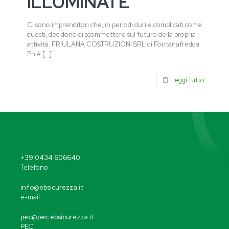
ILLUMINATE
Ci sono imprenditori che, in periodi duri e complicati come
questi, decidono di scommettere sul futuro della propria
attività. FRIULANA COSTRUZIONI SRL di Fontanafredda
Pn è
[…]
Leggi tutto
+39 0434 606640
Telefono
info@ebsicurezza.it
e-mail
pec@pec.ebsicurezza.it
PEC