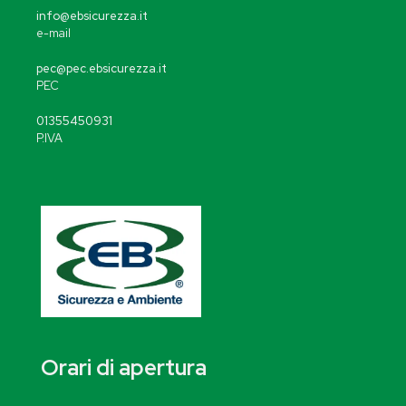
info@ebsicurezza.it
e-mail
pec@pec.ebsicurezza.it
PEC
01355450931
P.IVA
Orari di apertura