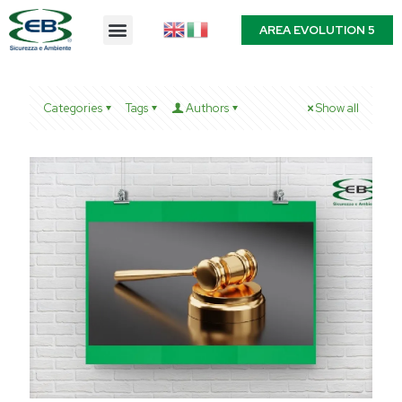
AREA EVOLUTION 5
Categories
Tags
Authors
Show all