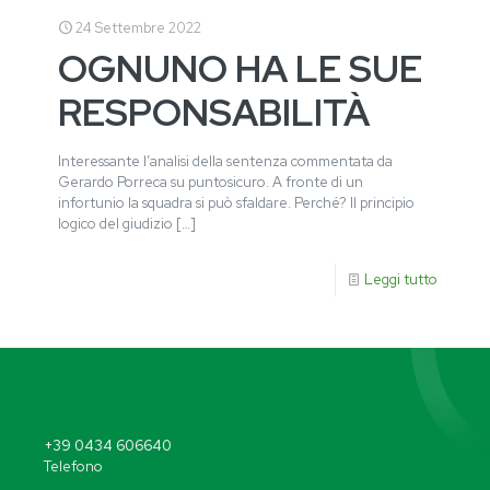
24 Settembre 2022
OGNUNO HA LE SUE
RESPONSABILITÀ
Interessante l’analisi della sentenza commentata da
Gerardo Porreca su puntosicuro. A fronte di un
infortunio la squadra si può sfaldare. Perché? Il principio
logico del giudizio
[…]
Leggi tutto
+39 0434 606640
Telefono