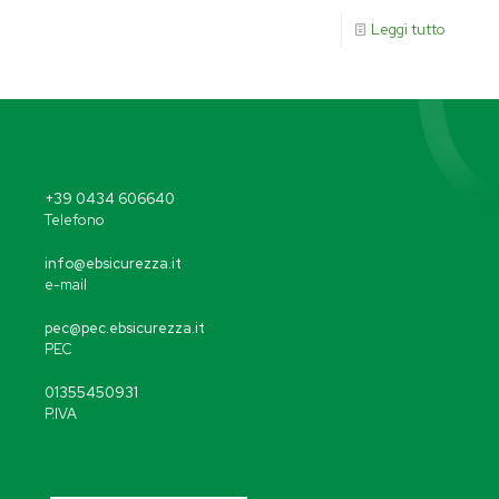
Leggi tutto
+39 0434 606640
Telefono
info@ebsicurezza.it
e-mail
pec@pec.ebsicurezza.it
PEC
01355450931
P.IVA