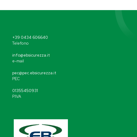
+39 0434 606640
Telefono
info@ebsicurezza.it
e-mail
pec@pec.ebsicurezza.it
PEC
01355450931
P.IVA