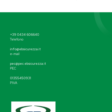
+39 0434 606640
Telefono
info@ebsicurezza.it
e-mail
pec@pec.ebsicurezza.it
PEC
01355450931
P.IVA