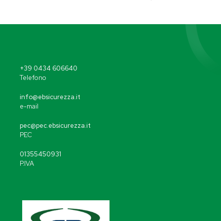
+39 0434 606640
Telefono
info@ebsicurezza.it
e-mail
pec@pec.ebsicurezza.it
PEC
01355450931
P.IVA