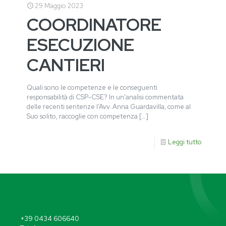
29 Maggio 2023
COORDINATORE
ESECUZIONE
CANTIERI
Quali sono le competenze e le conseguenti
responsabilità di CSP-CSE? In un’analisi commentata
delle recenti sentenze l’Avv. Anna Guardavilla, come al
Suo solito, raccoglie con competenza
[…]
Leggi tutto
+39 0434 606640