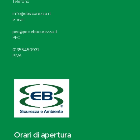
Telefono
info@ebsicurezza.it
e-mail
pec@pec.ebsicurezza.it
PEC
01355450931
P.IVA
Orari di apertura