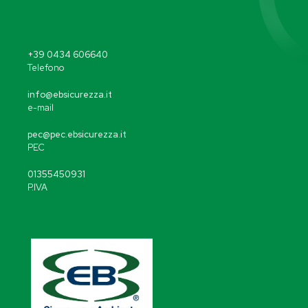
+39 0434 606640
Telefono
info@ebsicurezza.it
e-mail
pec@pec.ebsicurezza.it
PEC
01355450931
P.IVA