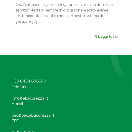
Qual’è il modo migliore per garantire la qualità dei nostri
servizi? Mettersi sempre in discussione e sotto esame.
L’ottenimento di cerificazioni del nostro sistema di
gestione
[…]
Leggi tutto
+39 0434 606640
Telefono
info@ebsicurezza.it
e-mail
pec@pec.ebsicurezza.it
PEC