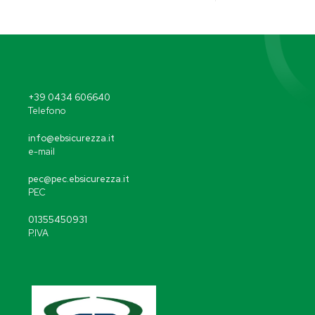
+39 0434 606640
Telefono
info@ebsicurezza.it
e-mail
pec@pec.ebsicurezza.it
PEC
01355450931
P.IVA