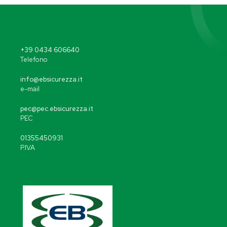
+39 0434 606640
Telefono
info@ebsicurezza.it
e-mail
pec@pec.ebsicurezza.it
PEC
01355450931
P.IVA