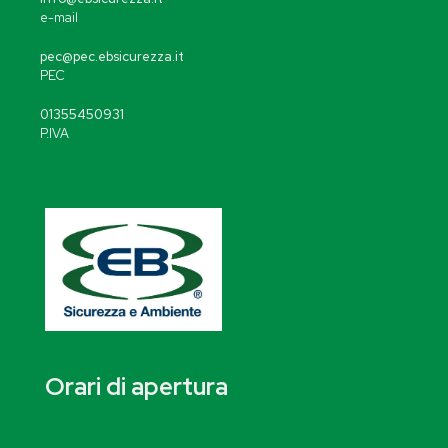
e-mail
pec@pec.ebsicurezza.it
PEC
01355450931
P.IVA
Orari di apertura