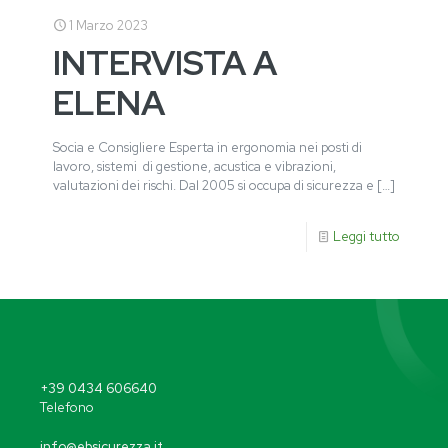
1 Marzo 2023
INTERVISTA A
ELENA
Socia e Consigliere Esperta in ergonomia nei posti di
lavoro, sistemi di gestione, acustica e vibrazioni,
valutazioni dei rischi. Dal 2005 si occupa di sicurezza e
[…]
Leggi tutto
+39 0434 606640
Telefono
info@ebsicurezza.it