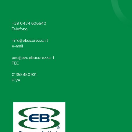
+39 0434 606640
Telefono
info@ebsicurezza.it
e-mail
pec@pec.ebsicurezza.it
PEC
01355450931
P.IVA