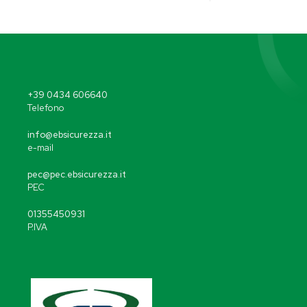
+39 0434 606640
Telefono
info@ebsicurezza.it
e-mail
pec@pec.ebsicurezza.it
PEC
01355450931
P.IVA