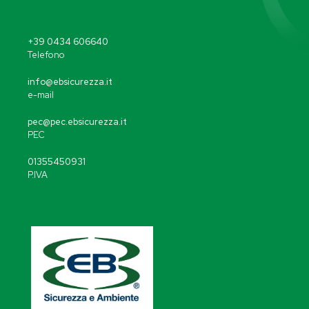
+39 0434 606640
Telefono
info@ebsicurezza.it
e-mail
pec@pec.ebsicurezza.it
PEC
01355450931
P.IVA