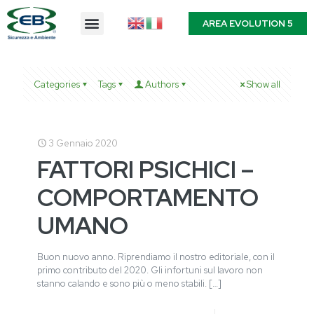
AREA EVOLUTION 5
Categories
Tags
Authors
Show all
3 Gennaio 2020
FATTORI PSICHICI –
COMPORTAMENTO
UMANO
Buon nuovo anno. Riprendiamo il nostro editoriale, con il
primo contributo del 2020. Gli infortuni sul lavoro non
stanno calando e sono più o meno stabili.
[…]