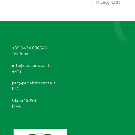
Leggi tutto
+39 0434 606640
Telefono
info@ebsicurezza.it
e-mail
pec@pec.ebsicurezza.it
PEC
01355450931
P.IVA