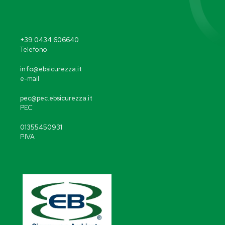
+39 0434 606640
Telefono
info@ebsicurezza.it
e-mail
pec@pec.ebsicurezza.it
PEC
01355450931
P.IVA