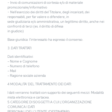
− Invio di comunicazioni di cortesia e/o di materiale
promozionale/informativo
− Nell’esercizio dei diritti del Titolare, degli incaricati, dei
responsabili, per far valere o difendere, in
sede giudiziaria e/o amministrativa, un legittimo diritto, anche nei
confronti di terzi (es. il diritto di difesa
in giudizio)
Base giuridica: l’interessato ha espresso il consenso.
3. DATI TRATTATI
Dati identificativi:
– Nome e Cognome
– Numero di telefono
– Mail
– Ragione sociale azienda
4 MODALITA’ DEL TRATTAMENTO DEI DATI:
I dati verranno trattati con supporto dei seguenti mezzi: Modalità
mista elettronica e cartacea.
5 CATEGORIE DI SOGGETTI A CUI L’ORGANIZZAZIONE
COMUNICA I DATI
PERSONALI DELL’UTENTE (DESTINATARI)