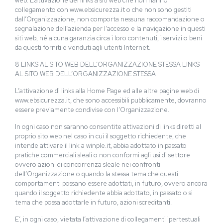
web. L’attivazione dei links a siti web che non hanno
collegamento con www.ebsicurezza.it o che non sono gestiti
dall’Organizzazione, non comporta nessuna raccomandazione o
segnalazione dell’azienda per l’accesso e la navigazione in questi
siti web, né alcuna garanzia circa i loro contenuti, i servizi o beni
da questi forniti e venduti agli utenti Internet.
8 LINKS AL SITO WEB DELL’ORGANIZZAZIONE STESSA LINKS
AL SITO WEB DELL’ORGANIZZAZIONE STESSA
L’attivazione di links alla Home Page ed alle altre pagine web di
www.ebsicurezza.it, che sono accessibili pubblicamente, dovranno
essere previamente condivise con l’Organizzazione.
In ogni caso non saranno consentite attivazioni di links diretti al
proprio sito web nel caso in cui il soggetto richiedente, che
intende attivare il link a winple.it, abbia adottato in passato
pratiche commerciali sleali o non conformi agli usi di settore
ovvero azioni di concorrenza sleale nei confronti
dell’Organizzazione o quando la stessa tema che questi
comportamenti possano essere adottati, in futuro, ovvero ancora
quando il soggetto richiedente abbia adottato, in passato o si
tema che possa adottarle in futuro, azioni screditanti.
E’, in ogni caso, vietata l’attivazione di collegamenti ipertestuali