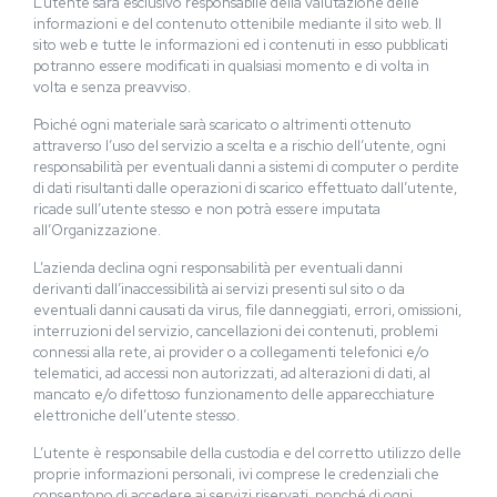
L’utente sarà esclusivo responsabile della valutazione delle
informazioni e del contenuto ottenibile mediante il sito web. Il
sito web e tutte le informazioni ed i contenuti in esso pubblicati
potranno essere modificati in qualsiasi momento e di volta in
volta e senza preavviso.
Poiché ogni materiale sarà scaricato o altrimenti ottenuto
attraverso l’uso del servizio a scelta e a rischio dell’utente, ogni
responsabilità per eventuali danni a sistemi di computer o perdite
di dati risultanti dalle operazioni di scarico effettuato dall’utente,
ricade sull’utente stesso e non potrà essere imputata
all’Organizzazione.
L’azienda declina ogni responsabilità per eventuali danni
derivanti dall’inaccessibilità ai servizi presenti sul sito o da
eventuali danni causati da virus, file danneggiati, errori, omissioni,
interruzioni del servizio, cancellazioni dei contenuti, problemi
connessi alla rete, ai provider o a collegamenti telefonici e/o
telematici, ad accessi non autorizzati, ad alterazioni di dati, al
mancato e/o difettoso funzionamento delle apparecchiature
elettroniche dell’utente stesso.
L’utente è responsabile della custodia e del corretto utilizzo delle
proprie informazioni personali, ivi comprese le credenziali che
consentono di accedere ai servizi riservati, nonché di ogni