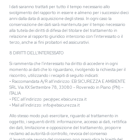
I dati saranno trattati per tutto il tempo necessario allo
svolgimento del rapporto in essere e almeno per i successivi dieci
anni dalla data di acquisizione degli stessi. In ogni caso la
conservazione dei dati sarà mantenuta per il tempo necessario
alla tutela dei diritti di difesa del titolare del trattamento in
relazione al rapporto giuridico intercorso con l’interessato o il
terzo, anche ai fini probatori ed assicurativi.
8 DIRITTI DELL’INTERESSATO
Si rammenta che l’interessato ha diritto di accedere in ogni
momento ai dati che lo riguardano, rivolgendo la richiesta per il
riscontro, utilizzando i recapiti di seguito indicati:
• Raccomandata A/R all’indirizzo: EB SICUREZZA E AMBIENTE
SRL Via XX Settembre 78, 33080 – Roveredo in Piano (PN) –
ITALIA
• PEC all’indirizzo: pec@pec.ebsicurezza.it
• Mail all’indirizzo: info@ebsicurezza.it
Allo stesso modo può esercitare, riguardo al trattamento in
oggetto, i seguenti diritti: informazione, accesso ai dati, rettifica
dei dati, limitazione e opposizione del trattamento, proporre
reclamo ad autorità di controllo, revoca del consenso
(L’eventuale revoca del consenso non pregiudica la liceità del