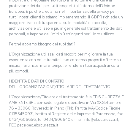
Il GDPR è un regolamento volto a rafforzare e unificare la
protezione dei dati per tutti i soggetti all’interno dell’Unione
Europea. E poiché crediamo nell’importanza della privacy per
tutti i nostri clienti lo stiamo implementando. Il GDPR richiede un
maggiore livello di trasparenza sulle modalità di raccolta,
archiviazione e utilizzo e più in generale sul trattamento dei dati
personali, e impone dei limiti più stringenti per il loro utilizzo.
Perché abbiamo bisogno dei tuoi dati?
L’Organizzazione utilizza i dati raccolti per migliorare la tua
esperienza con noi e tramite il tuo consenso proporti offerte su
misura, farti risparmiare tempo, e rendere i tuoi acquisti ancora
più comodi.
1 IDENTITÀ E DATI DI CONTATTO
DELL’ORGANIZZAZIONE/TITOLARE DEL TRATTAMENTO
L’Organizzazione/Titolare del trattamento è la EB SICUREZZA E
AMBIENTE SRL con sede legale e operativa in Via XX Settembre
78 – 33080 Roveredo in Piano (PN), Partita IVA/Codice Fiscale
01355450931, iscritta al Registro delle Imprese di Pordenone, fax
0434/606656, tel 0434/606640 e-mail info@ebsicurezza.it,
PEC pec@pec.ebsicurezza.it