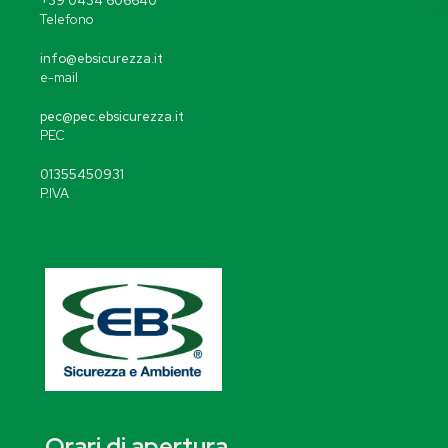
+39 0434 606640
Telefono
info@ebsicurezza.it
e-mail
pec@pec.ebsicurezza.it
PEC
01355450931
P.IVA
Orari di apertura