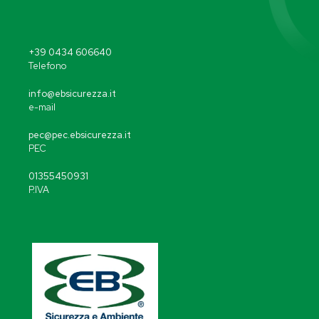
+39 0434 606640
Telefono
info@ebsicurezza.it
e-mail
pec@pec.ebsicurezza.it
PEC
01355450931
P.IVA