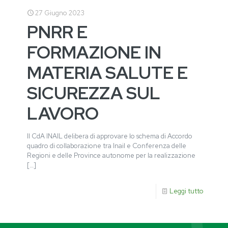
27 Giugno 2023
PNRR E
FORMAZIONE IN
MATERIA SALUTE E
SICUREZZA SUL
LAVORO
Il CdA INAIL delibera di approvare lo schema di Accordo
quadro di collaborazione tra Inail e Conferenza delle
Regioni e delle Province autonome per la realizzazione
[…]
Leggi tutto