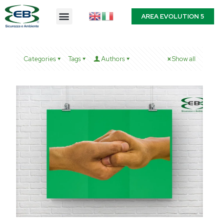
AREA EVOLUTION 5
Categories
Tags
Authors
Show all