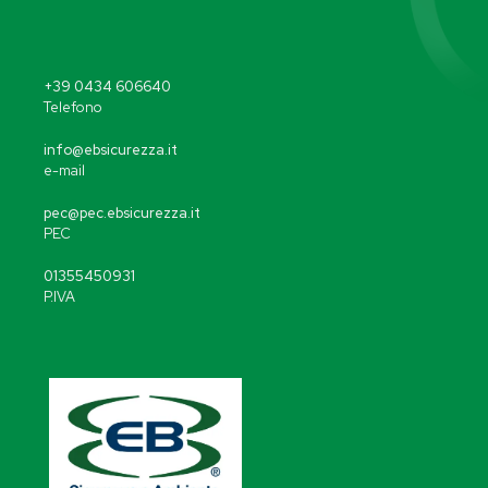
+39 0434 606640
Telefono
info@ebsicurezza.it
e-mail
pec@pec.ebsicurezza.it
PEC
01355450931
P.IVA