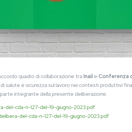
 Accordo quadro di collaborazione tra
Inail
e
Conferenza d
 di salute e sicurezza sul lavoro nei contesti produttivi fin
ce parte integrante della presente deliberazione.
bera-del-cda-n-127-del-19-giugno-2023.pdf
1-delibera-del-cda-n-127-del-19-giugno-2023.pdf