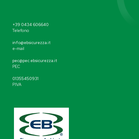
+39 0434 606640
Telefono
info@ebsicurezza.it
e-mail
pec@pec.ebsicurezza.it
PEC
01355450931
P.IVA