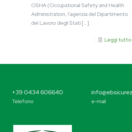
OSHA (Occupational Safety and Health
Administration, l’agenzia del Dipartimento
del Lavoro degli Stati
[…]
Leggi tutto
+39 0434 606640
info@ebsicurez
Telefono
e-mail