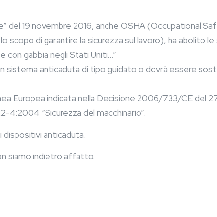
ce” del 19 novembre 2016, anche OSHA (Occupational Safe
o scopo di garantire la sicurezza sul lavoro), ha abolito le
e con gabbia negli Stati Uniti…”
 sistema anticaduta di tipo guidato o dovrà essere sostitu
inea Europea indicata nella Decisione 2006/733/CE del 
122-4:2004 “Sicurezza del macchinario”.
ispositivi anticaduta.
on siamo indietro affatto.