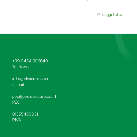
Leggi tutto
+39 0434 606640
Telefono
info@ebsicurezza.it
e-mail
pec@pec.ebsicurezza.it
PEC
01355450931
P.IVA