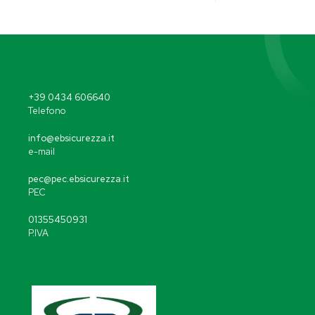
+39 0434 606640
Telefono
info@ebsicurezza.it
e-mail
pec@pec.ebsicurezza.it
PEC
01355450931
P.IVA