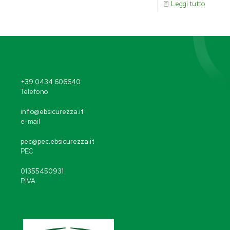
Leggi tutto
+39 0434 606640
Telefono
info@ebsicurezza.it
e-mail
pec@pec.ebsicurezza.it
PEC
01355450931
P.IVA