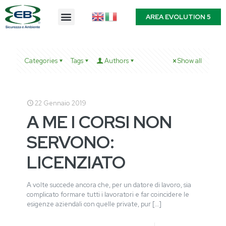
AREA EVOLUTION 5
Categories
Tags
Authors
Show all
22 Gennaio 2019
A ME I CORSI NON
SERVONO:
LICENZIATO
A volte succede ancora che, per un datore di lavoro, sia
complicato formare tutti i lavoratori e far coincidere le
esigenze aziendali con quelle private, pur
[…]