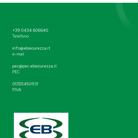
+39 0434 606640
Telefono
info@ebsicurezza.it
e-mail
pec@pec.ebsicurezza.it
PEC
01355450931
P.IVA