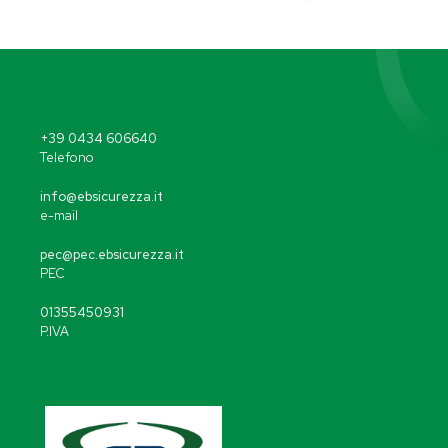
+39 0434 606640
Telefono
info@ebsicurezza.it
e-mail
pec@pec.ebsicurezza.it
PEC
01355450931
P.IVA