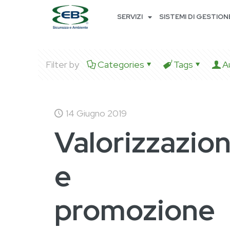
SERVIZI
SISTEMI DI GESTION
Filter by
Categories
Tags
A
14 Giugno 2019
Valorizzazio
e
promozione