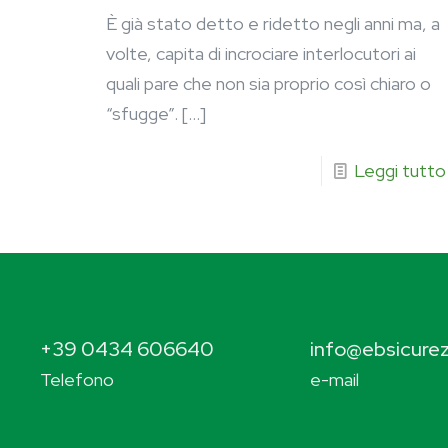
È già stato detto e ridetto negli anni ma, a
volte, capita di incrociare interlocutori ai
quali pare che non sia proprio così chiaro o
“sfugge”.
[…]
Leggi tutto
+39 0434 606640
info@ebsicurez
Telefono
e-mail