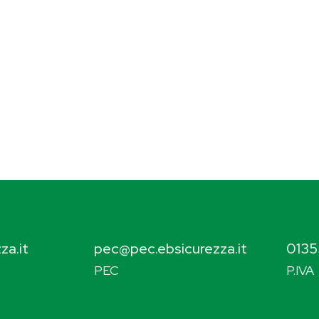
za.it
pec@pec.ebsicurezza.it
0135
PEC
P.IVA