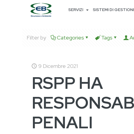
SERVIZI
SISTEMI DI GESTION
Filter by
Categories
Tags
A
9 Dicembre 2021
RSPP HA
RESPONSABI
PENALI