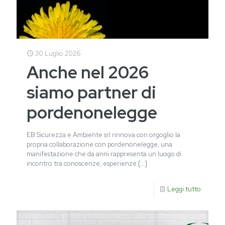
30 Luglio 2026
Anche nel 2026
siamo partner di
pordenonelegge
EB Sicurezza e Ambiente srl rinnova con orgoglio la
propria collaborazione con pordenonelegge, una
manifestazione che da anni rappresenta un luogo di
incontro tra conoscenze, esperienze
[…]
Leggi tutto