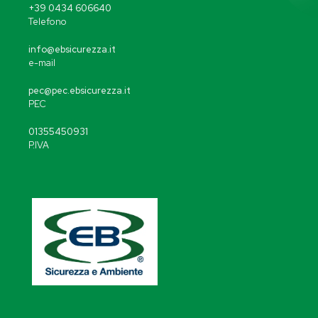
+39 0434 606640
Telefono
info@ebsicurezza.it
e-mail
pec@pec.ebsicurezza.it
PEC
01355450931
P.IVA