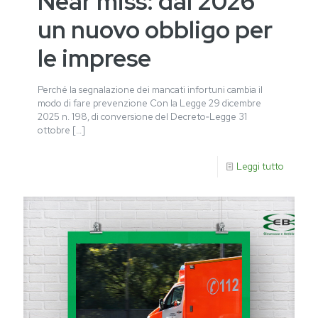
Near miss: dal 2026
un nuovo obbligo per
le imprese
Perché la segnalazione dei mancati infortuni cambia il
modo di fare prevenzione Con la Legge 29 dicembre
2025 n. 198, di conversione del Decreto‑Legge 31
ottobre
[…]
Leggi tutto