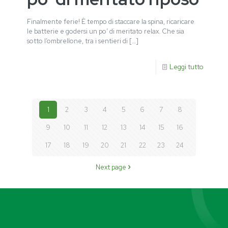
Finalmente ferie! È tempo di staccare la spina, ricaricare
le batterie e godersi un po’ di meritato relax. Che sia
sotto l’ombrellone, tra i sentieri di
[…]
Leggi tutto
1
2
3
4
5
6
7
8
9
10
11
12
13
14
15
16
17
18
19
20
21
22
23
24
Next page