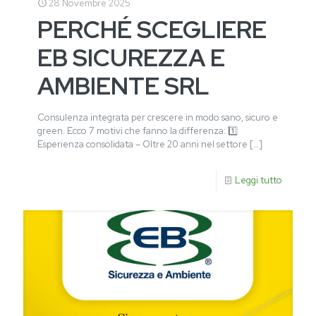
28 Novembre 2025
PERCHÉ SCEGLIERE
EB SICUREZZA E
AMBIENTE SRL
Consulenza integrata per crescere in modo sano, sicuro e
green. Ecco 7 motivi che fanno la differenza: 1️⃣
Esperienza consolidata – Oltre 20 anni nel settore
[…]
Leggi tutto