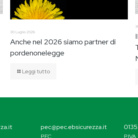
3
30 Luglio 2026
Anche nel 2026 siamo partner di
pordenonelegge
Leggi tutto
za.it
pec@pec.ebsicurezza.it
0135
PEC
P.IVA