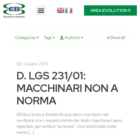
AREA EVOLUTION 5
Categories
Tags
Authors
Show all
1 Giugno 2019
D. LGS 231/01:
MACCHINARI NON A
NORMA
EB Sicurezza e Ambiente può darvi una mano nel
verificare che i requisiti minimi dei Vostri macchinari siano
rispettati, per evitare “sorprese”. Una telefonata costa
meno
[…]