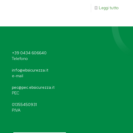
Leggi tutto
+39 0434 606640
Telefono
info@ebsicurezza.it
e-mail
pec@pec.ebsicurezza.it
PEC
01355450931
P.IVA